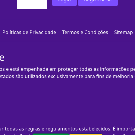
Políticas de Privacidade
Termos e Condições
Sitemap
de
rios e está empenhada em proteger todas as informações p
tados são utilizados exclusivamente para fins de melhoria
 todas as regras e regulamentos estabelecidos. É importa