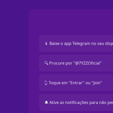
📱 Baixe o app Telegram no seu disp
🔍 Procure por "@7YZZOficial"
👆 Toque em "Entrar" ou "Join"
🔔 Ative as notificações para não p