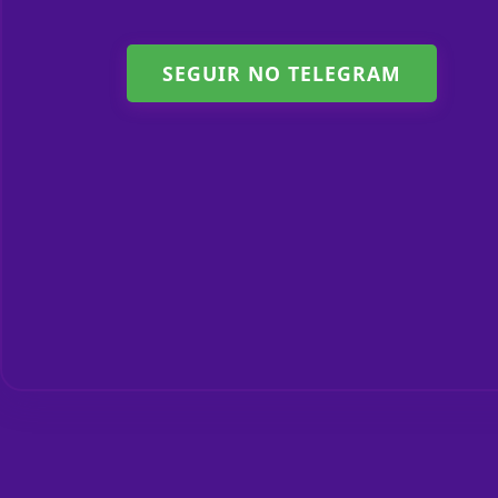
SEGUIR NO TELEGRAM