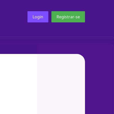
Login
Registrar-se