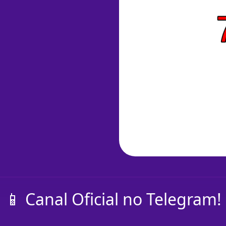
📱 Canal Oficial no Telegram!