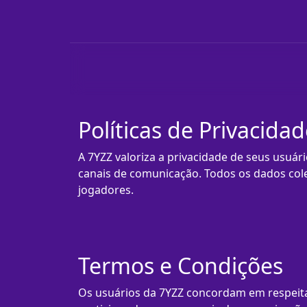
Políticas de Privacida
A 7YZZ valoriza a privacidade de seus usuá
canais de comunicação. Todos os dados cole
jogadores.
Termos e Condições
Os usuários da 7YZZ concordam em respeitar