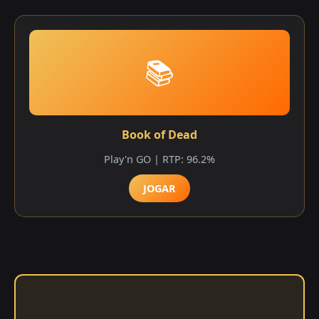
📚
Book of Dead
Play'n GO | RTP: 96.2%
JOGAR