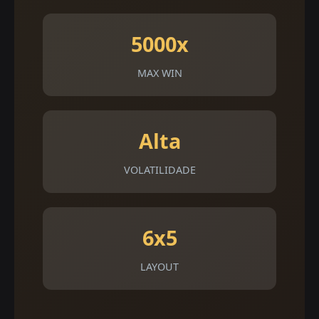
5000x
MAX WIN
Alta
VOLATILIDADE
6x5
LAYOUT