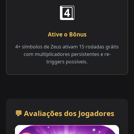
4️⃣
Ative o Bônus
4+ símbolos de Zeus ativam 15 rodadas grátis
com multiplicadores persistentes e re-
triggers possíveis.
💬 Avaliações dos Jogadores