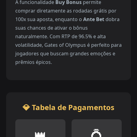
A funcionalidade
Buy Bonus
permite
comprar diretamente as rodadas grátis por
100x sua aposta, enquanto o
Ante Bet
dobra
suas chances de ativar o bônus
naturalmente. Com RTP de 96.5% e alta
volatilidade, Gates of Olympus é perfeito para
jogadores que buscam grandes emoções e
prêmios épicos.
💎 Tabela de Pagamentos
👑
💍