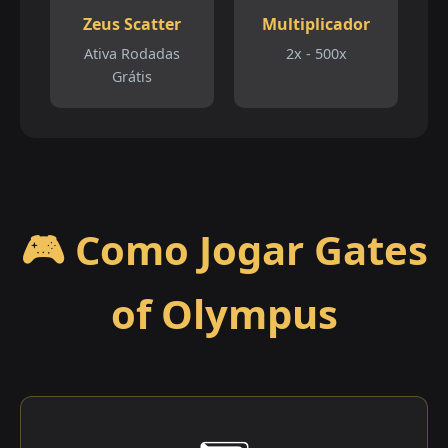
Zeus Scatter
Multiplicador
Ativa Rodadas
2x - 500x
Grátis
🎮 Como Jogar Gates
of Olympus